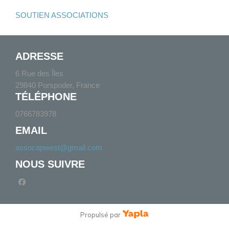
SOUTIEN ASSOCIATIONS
ADRESSE
6 Rue des Îles
29840 Porspoder, France
TÉLÉPHONE
0766783978
EMAIL
assocapwest@gmail.com
NOUS SUIVRE
facebook
Propulsé par