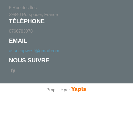
6 Rue des Îles
29840 Porspoder, France
TÉLÉPHONE
0766783978
EMAIL
assocapwest@gmail.com
NOUS SUIVRE
facebook
Propulsé par