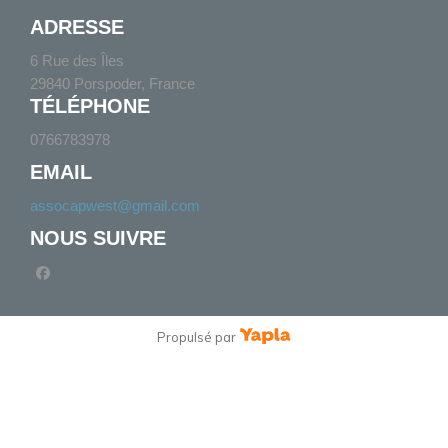
ADRESSE
6 Rue des Îles
29840 Porspoder, France
TÉLÉPHONE
0766783978
EMAIL
assocapwest@gmail.com
NOUS SUIVRE
facebook
Propulsé par