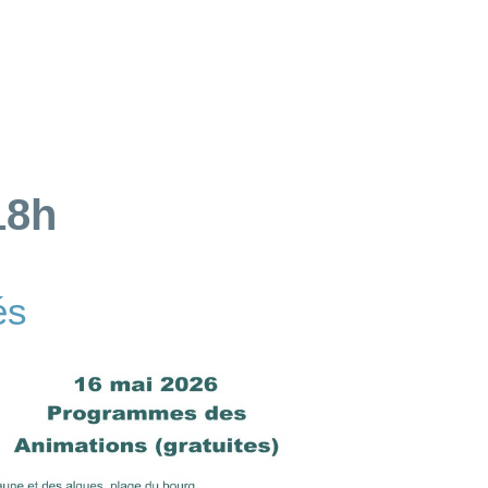
18h
és