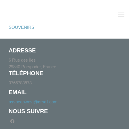
SOUVENIRS
ADRESSE
6 Rue des Îles
29840 Porspoder, France
TÉLÉPHONE
0766783978
EMAIL
assocapwest@gmail.com
NOUS SUIVRE
facebook