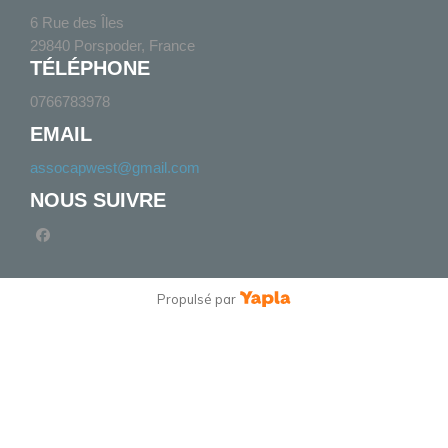
6 Rue des Îles
29840 Porspoder, France
TÉLÉPHONE
0766783978
EMAIL
assocapwest@gmail.com
NOUS SUIVRE
facebook
Propulsé par