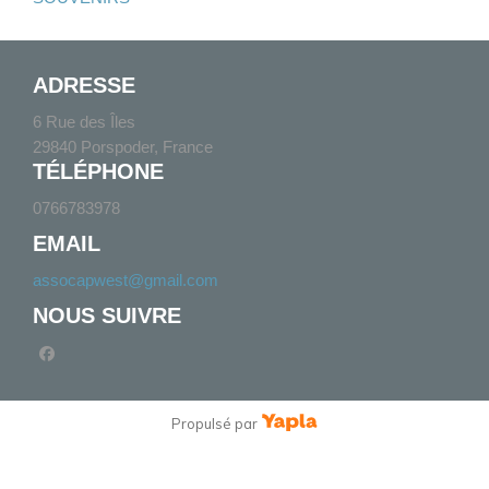
ADRESSE
6 Rue des Îles
29840 Porspoder, France
TÉLÉPHONE
0766783978
EMAIL
assocapwest@gmail.com
NOUS SUIVRE
facebook
Propulsé par