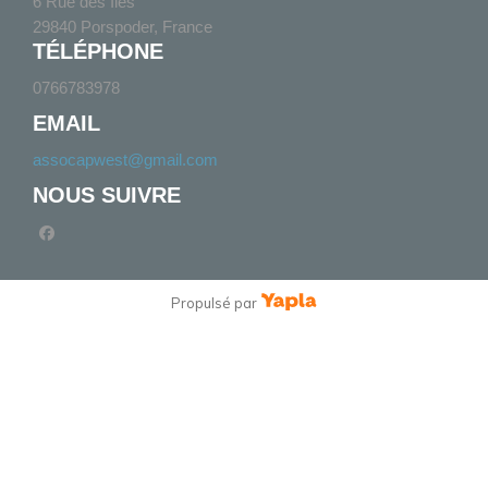
6 Rue des Îles
29840 Porspoder, France
TÉLÉPHONE
0766783978
EMAIL
assocapwest@gmail.com
NOUS SUIVRE
facebook
Propulsé par